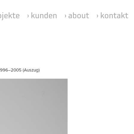
ojekte
› kunden
› about
› kontakt
 1996
–
2005 (Auszug)